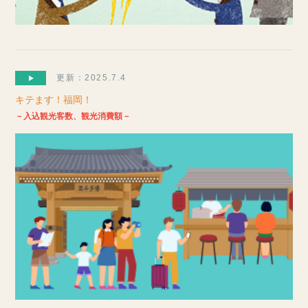
更新：2025.7.4
キテます！福岡！
－入込観光客数、観光消費額－