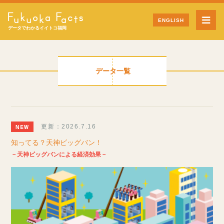
ENGLISH
データでわかるイイトコ福岡
データ一覧
更新：2026.7.16
知ってる？天神ビッグバン！
－天神ビッグバンによる経済効果－