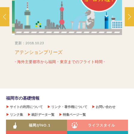
更新：2018.10.23
更新：20
アテンションプリーズ
住み
- 海外主要都市から福岡・東京までのフライト時間 -
- 消
福岡市の基礎情報
▶
サイトの利用について
▶
リンク・著作権について
▶
お問い合わせ
▶
リンク集
▶
統計データ一覧
▶
特集ページ一覧
福岡がNO.1
ライフスタイル