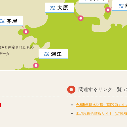
はAと判定されたもの
データ
関連するリンク一覧
（
令和5年度水浴場（開設前）の
水環境総合情報サイト（環境