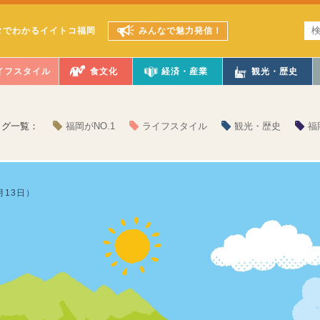
タでわかるイイトコ福岡
みんなで魅力発信！
イフスタイル
食文化
経済・産業
観光・歴史
タグ一覧：
福岡がNO.1
ライフスタイル
観光・歴史
福
月13日）