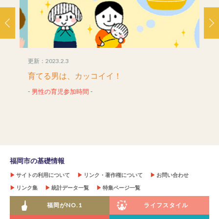
更新：2023.2.3
更新：20
育てる男は、カッコイイ！
住み
- 男性の育児参加時間 -
- 消
福岡市の基礎情報
▶
サイトの利用について
▶
リンク・著作権について
▶
お問い合わせ
▶
リンク集
▶
統計データ一覧
▶
特集ページ一覧
福岡がNO.1
ライフスタイル