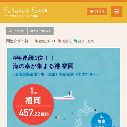
ENGLISH
データでわかるイイトコ福岡
ホームに戻る
前のページに戻る
関連タグ一覧：
福岡がNO.1
食文化
経済・産業
4年連続1位！！
海の幸が集まる港 福岡
- 全国主要産地市場（漁港）取扱金額（平成28年）-