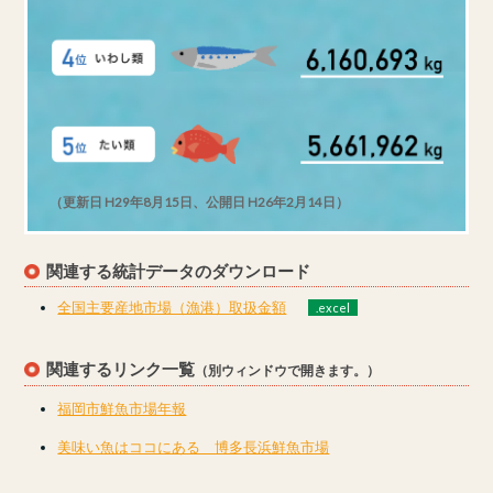
（更新日 H29年8月15日、公開日 H26年2月14日）
関連する統計データのダウンロード
全国主要産地市場（漁港）取扱金額
.excel
関連するリンク一覧
（別ウィンドウで開きます。）
福岡市鮮魚市場年報
美味い魚はココにある 博多長浜鮮魚市場