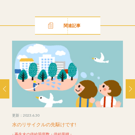
関連記事
更新：2023.6.30
更新：20
中！！
水のリサイクルの先駆けです!
住む
- 再生水の供給箇所数・供給面積 -
- 人