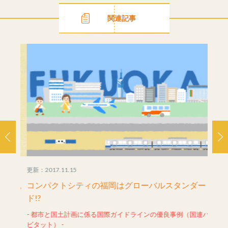
関連記事
更新：2017.11.15
更新：20
です。
コンパクトシティの福岡はグローバルスタンダー
街の
ド!?
- 地価
- 都市と国土計画に係る国際ガイドラインの優良事例（国連ハ
ビタット） -