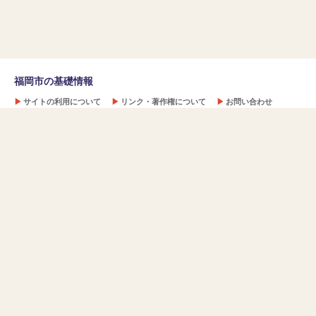
福岡市の基礎情報
▶
サイトの利用について
▶
リンク・著作権について
▶
お問い合わせ
▶
リンク集
▶
統計データ一覧
▶
特集ページ一覧
福岡がNO.1
ライフスタイル
食文化
経済・産業
観光・歴史
世界の中の福岡