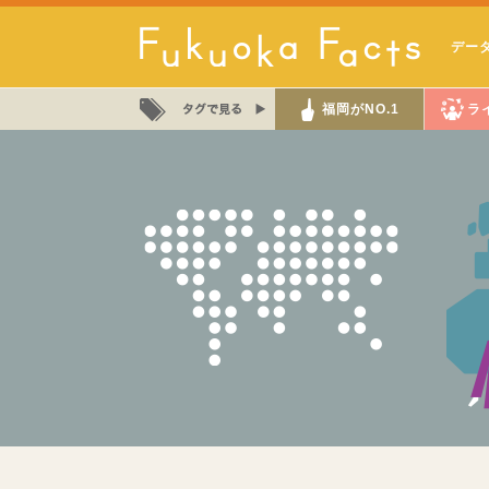
デー
福岡がNO.1
ラ