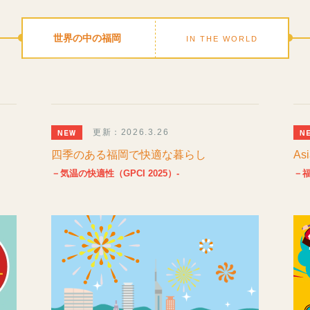
世界の中の福岡
IN THE WORLD
更新：2026.3.26
四季のある福岡で快適な暮らし
Asi
－気温の快適性（GPCI 2025）-
－福