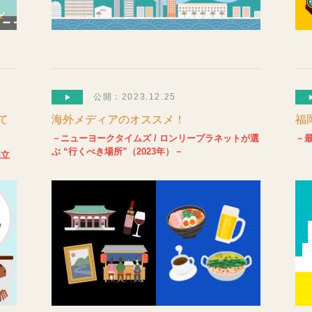
公開：2023.12.25
て
海外メディアのオススメ！
福
－ニューヨークタイムズ / ロンリープラネットが選
－
ぶ “行くべき場所”（2023年）－
埋立