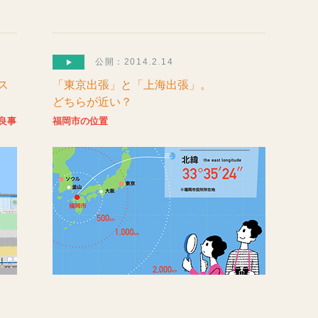
公開：2014.2.14
ス
「東京出張」と「上海出張」。
どちらが近い？
良事
福岡市の位置