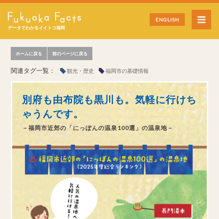
ENGLISH
データでわかるイイトコ福岡
ホームに戻る
前のページに戻る
関連タグ一覧：
観光・歴史
福岡市の基礎情報
別府も由布院も黒川も。気軽に行けち
ゃうんです。
－福岡市近郊の「にっぽんの温泉100選」の温泉地－