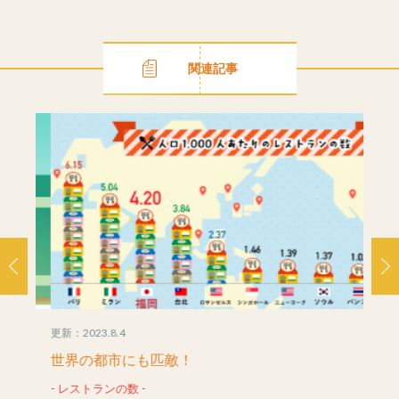
関連記事
更新：2023.8.4
更新：20
世界の都市にも匹敵！
守ろ
- レストランの数 -
- 保存